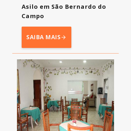
Asilo em São Bernardo do
Campo
SAIBA MAIS
arrow_forward